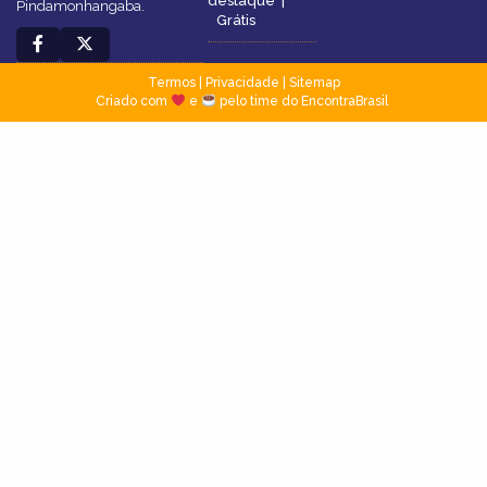
destaque
|
Pindamonhangaba.
Grátis
Termos
|
Privacidade
|
Sitemap
Criado com
e
pelo time do EncontraBrasil