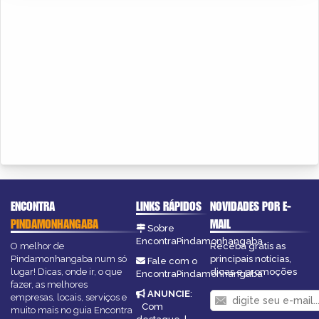
ENCONTRA
LINKS RÁPIDOS
NOVIDADES POR E-
PINDAMONHANGABA
MAIL
Sobre
EncontraPindamonhangaba
O melhor de
Receba grátis as
Pindamonhangaba num só
principais notícias,
Fale com o
lugar! Dicas, onde ir, o que
dicas e promoções
EncontraPindamonhangaba
fazer, as melhores
ANUNCIE
:
empresas, locais, serviços e
Com
muito mais no guia Encontra