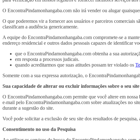
O EncontraPindamonhangaba.com não irá vender ou alugar quaisquer d
O que poderemos vir a fornecer aos usuários e parceiros comerciais 
classificam a audiência genericamente.
A equipe do EncontraPindamonhangaba.com compromete-se a manter em s
endereço residencial e outros dados pessoais capazes de identificar voc
que o EncontraPindamonhangaba.com obtenha a sua autorização
em resposta a processos judicais.
quando acreditarmos que suas atitudes possam ter violado os
Te
Somente com a sua expressa autorização, o EncontraPindamonhangaba.
Sua capacidade de alterar ou excluir informações sobre o seu sit
O EncontraPindamonhangaba.com permite que você altere em nossa base
e-mail pelo EncontraPindamonhangaba.com sobre atualizações no site
durante a sugestão do site.
Você pode solicitar a exclusão de seu site dos resultados de pesquisa
Consentimento no uso da Pesquisa
Ao utilizar os serviços de busca do EncontraPindamonhangaba.com, o 