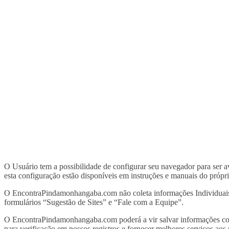
O Usuário tem a possibilidade de configurar seu navegador para ser av
esta configuração estão disponíveis em instruções e manuais do própr
O EncontraPindamonhangaba.com não coleta informações Individuais s
formulários “Sugestão de Sites” e “Fale com a Equipe”.
O EncontraPindamonhangaba.com poderá a vir salvar informações como 
para verificação em nossos registros e fornecer melhores serviços aos 