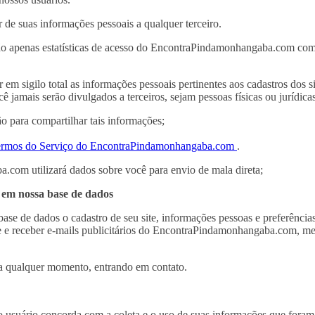
e suas informações pessoais a qualquer terceiro.
são apenas estatísticas de acesso do EncontraPindamonhangaba.com com
igilo total as informações pessoais pertinentes aos cadastros dos site
ê jamais serão divulgados a terceiros, sejam pessoas físicas ou jurídicas
 para compartilhar tais informações;
rmos do Serviço do EncontraPindamonhangaba.com
.
com utilizará dados sobre você para envio de mala direta;
e em nossa base de dados
 de dados o cadastro de seu site, informações pessoas e preferências 
 e receber e-mails publicitários do EncontraPindamonhangaba.com, med
, a qualquer momento, entrando em contato.
usuário concorda com a coleta e o uso de suas informações que foram 