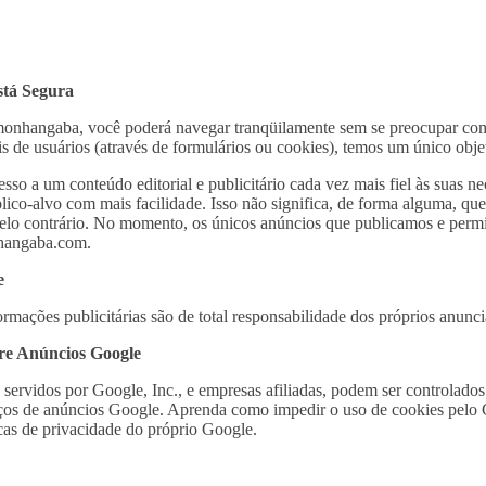
stá Segura
nhangaba, você poderá navegar tranqüilamente sem se preocupar com
s de usuários (através de formulários ou cookies), temos um único objet
esso a um conteúdo editorial e publicitário cada vez mais fiel às sua
lico-alvo com mais facilidade. Isso não significa, de forma alguma, qu
pelo contrário. No momento, os únicos anúncios que publicamos e permi
hangaba.com.
e
rmações publicitárias são de total responsabilidade dos próprios anunci
re Anúncios Google
servidos por Google, Inc., e empresas afiliadas, podem ser controlado
serviços de anúncios Google. Aprenda como impedir o uso de cookies pel
icas de privacidade do próprio Google.