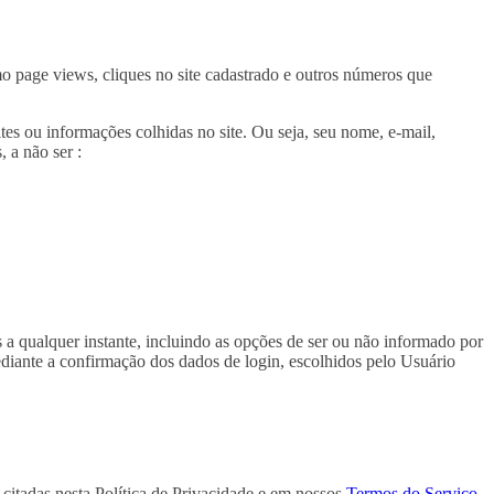
o page views, cliques no site cadastrado e outros números que
s ou informações colhidas no site. Ou seja, seu nome, e-mail,
, a não ser :
a qualquer instante, incluindo as opções de ser ou não informado por
iante a confirmação dos dados de login, escolhidos pelo Usuário
citadas nesta Política de Privacidade e em nossos
Termos do Serviço
.