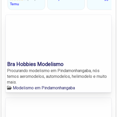
Bra Hobbies Modelismo
Procurando modelismo em Pindamonhangaba, nós
temos aeromodelos, automodelos, helimodelo e muito
mais.
Modelismo em Pindamonhangaba