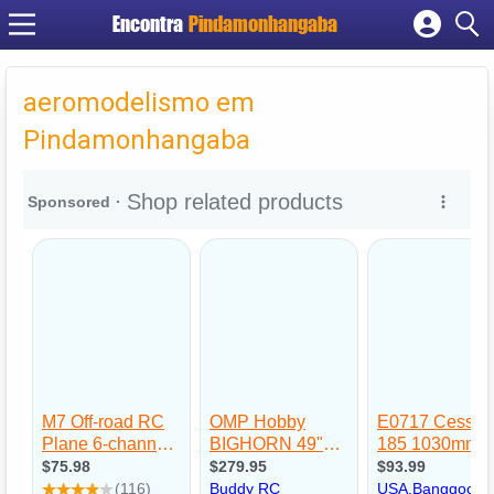
Encontra
Pindamonhangaba
Cadastrar empresa
Fazer login
aeromodelismo em
Criar conta
Pindamonhangaba