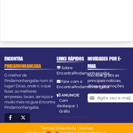
ENCONTRA
LINKS RÁPIDOS
NOVIDADES POR E-
PINDAMONHANGABA
MAIL
Sobre
EncontraPindamonhangaba
O melhor de
Receba grátis as
Pindamonhangaba num só
principais notícias,
Fale com o
lugar! Dicas, onde ir, o que
dicas e promoções
EncontraPindamonhangaba
fazer, as melhores
ANUNCIE
:
empresas, locais, serviços e
Com
muito mais no guia Encontra
destaque
|
Pindamonhangaba.
Grátis
Termos
|
Privacidade
|
Sitemap