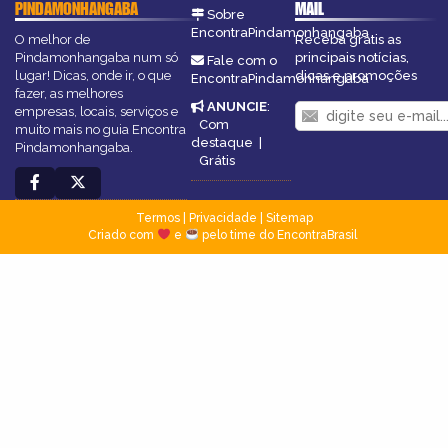
PINDAMONHANGABA
MAIL
Sobre
EncontraPindamonhangaba
O melhor de
Receba grátis as
Pindamonhangaba num só
principais notícias,
Fale com o
lugar! Dicas, onde ir, o que
dicas e promoções
EncontraPindamonhangaba
fazer, as melhores
ANUNCIE
:
empresas, locais, serviços e
Com
muito mais no guia Encontra
destaque
|
Pindamonhangaba.
Grátis
Termos
|
Privacidade
|
Sitemap
Criado com
e
pelo time do EncontraBrasil