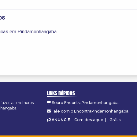
os
icas em Pindamonhangaba
LINKS RÁPIDOS
fazer, as melhores
Sobre EncontraPindamonhangaba
onhangaba.
Fale com o EncontraPindamonhangaba
ANUNCIE
:
Com destaque
|
Grátis