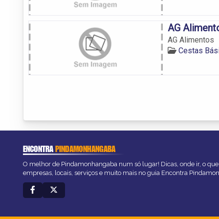
AG Aliment
AG Alimentos
Cestas Bás
ENCONTRA
PINDAMONHANGABA
O melhor de Pindamonhangaba num só lugar! Dicas, onde ir, o que 
empresas, locais, serviços e muito mais no guia Encontra Pindam