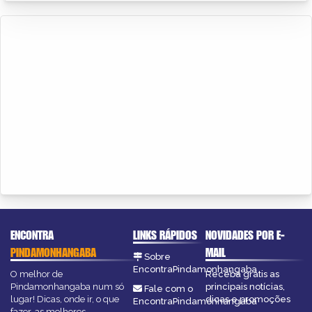
ENCONTRA
LINKS RÁPIDOS
NOVIDADES POR E-
PINDAMONHANGABA
MAIL
Sobre
EncontraPindamonhangaba
O melhor de
Receba grátis as
Pindamonhangaba num só
principais notícias,
Fale com o
lugar! Dicas, onde ir, o que
dicas e promoções
EncontraPindamonhangaba
fazer, as melhores