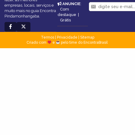
ANUNCIE
:
empresas, locais, serviços e
Com
muito mais no guia Encontra
destaque
|
Pindamonhangaba.
Grátis
Termos
|
Privacidade
|
Sitemap
Criado com
e
pelo time do EncontraBrasil