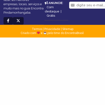
ANUNCIE
:
empresas, locais, serviços e
Com
muito mais no guia Encontra
destaque
|
Pindamonhangaba.
Grátis
Termos
|
Privacidade
|
Sitemap
Criado com
e
pelo time do EncontraBrasil