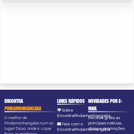
ENCONTRA
LINKS RÁPIDOS
NOVIDADES POR E-
PINDAMONHANGABA
MAIL
Sobre
EncontraPindamonhangaba
O melhor de
Receba grátis as
Pindamonhangaba num só
principais notícias,
Fale com o
lugar! Dicas, onde ir, o que
dicas e promoções
EncontraPindamonhangaba
fazer, as melhores