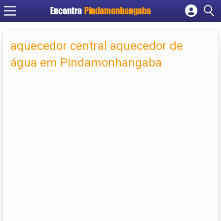
Encontra
Pindamonhangaba
Cadastrar empresa
Fazer login
aquecedor central aquecedor de
Criar conta
água em Pindamonhangaba