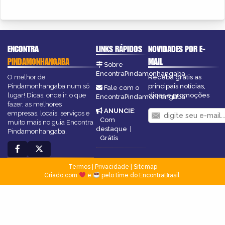
ENCONTRA
LINKS RÁPIDOS
NOVIDADES POR E-
PINDAMONHANGABA
MAIL
Sobre
EncontraPindamonhangaba
O melhor de
Receba grátis as
Pindamonhangaba num só
principais notícias,
Fale com o
lugar! Dicas, onde ir, o que
dicas e promoções
EncontraPindamonhangaba
fazer, as melhores
ANUNCIE
:
empresas, locais, serviços e
Com
muito mais no guia Encontra
destaque
|
Pindamonhangaba.
Grátis
Termos
|
Privacidade
|
Sitemap
Criado com
e
pelo time do EncontraBrasil