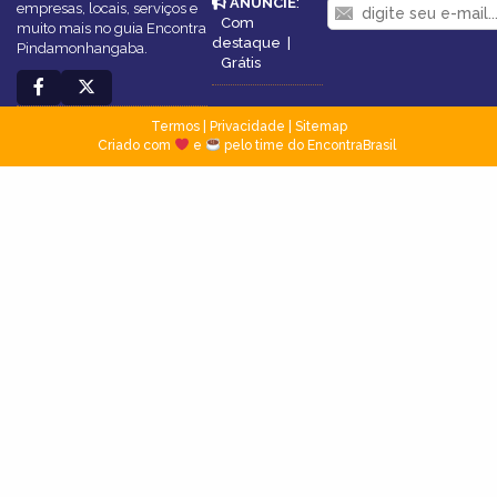
ANUNCIE
:
empresas, locais, serviços e
Com
muito mais no guia Encontra
destaque
|
Pindamonhangaba.
Grátis
Termos
|
Privacidade
|
Sitemap
Criado com
e
pelo time do EncontraBrasil