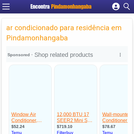
Encontra
Pindamonhangaba
Cadastrar empresa
Fazer login
ar condicionado para residência em
Criar conta
Pindamonhangaba