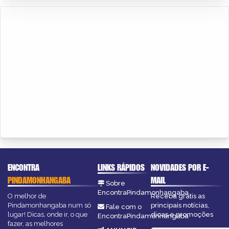
ENCONTRA
LINKS RÁPIDOS
NOVIDADES POR E-
PINDAMONHANGABA
MAIL
Sobre
EncontraPindamonhangaba
O melhor de
Receba grátis as
Pindamonhangaba num só
principais notícias,
Fale com o
lugar! Dicas, onde ir, o que
dicas e promoções
EncontraPindamonhangaba
fazer, as melhores