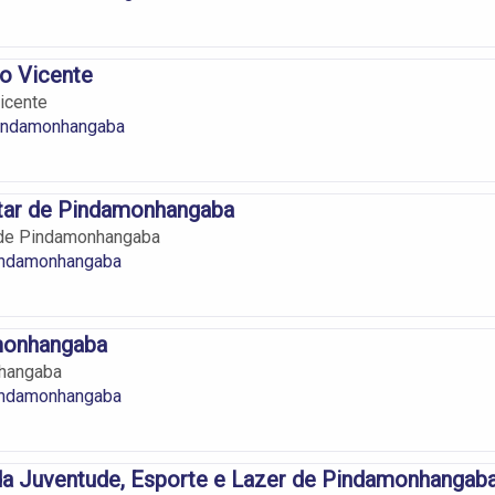
o Vicente
icente
ndamonhangaba
itar de Pindamonhangaba
r de Pindamonhangaba
indamonhangaba
monhangaba
hangaba
indamonhangaba
da Juventude, Esporte e Lazer de Pindamonhangab