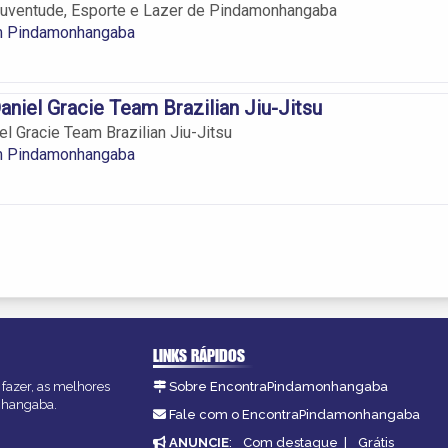
Juventude, Esporte e Lazer de Pindamonhangaba
em Pindamonhangaba
niel Gracie Team Brazilian Jiu-Jitsu
l Gracie Team Brazilian Jiu-Jitsu
em Pindamonhangaba
LINKS RÁPIDOS
fazer, as melhores
Sobre EncontraPindamonhangaba
onhangaba.
Fale com o EncontraPindamonhangaba
ANUNCIE
:
Com destaque
|
Grátis