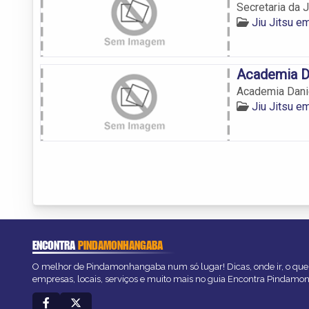
Secretaria da 
Jiu Jitsu 
Academia Da
Academia Danie
Jiu Jitsu 
ENCONTRA
PINDAMONHANGABA
O melhor de Pindamonhangaba num só lugar! Dicas, onde ir, o que 
empresas, locais, serviços e muito mais no guia Encontra Pindam