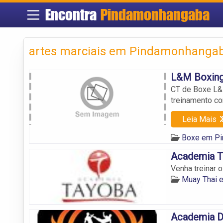
Encontra
Pindamonhangaba
artes marciais em Pindamonhanga
L&M Boxing
CT de Boxe L&
treinamento co
Leia Mais
Boxe em P
Academia T
Venha treinar 
Muay Thai 
Academia D