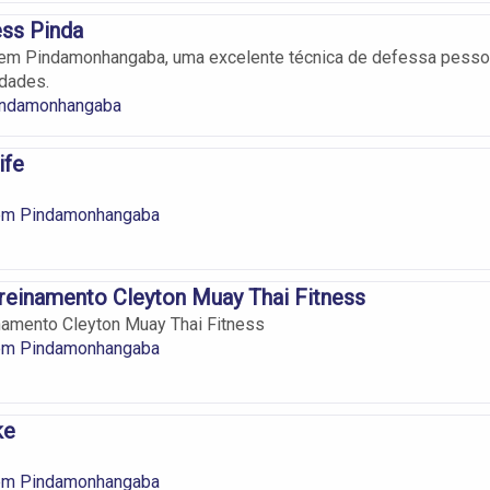
ess Pinda
 em Pindamonhangaba, uma excelente técnica de defessa pesso
idades.
indamonhangaba
ife
em Pindamonhangaba
reinamento Cleyton Muay Thai Fitness
namento Cleyton Muay Thai Fitness
em Pindamonhangaba
ke
em Pindamonhangaba