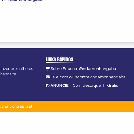
LINKS RÁPIDOS
fazer, as melhores
Sobre EncontraPindamonhangaba
onhangaba.
Fale com o EncontraPindamonhangaba
ANUNCIE
:
Com destaque
|
Grátis
do EncontraBrasil