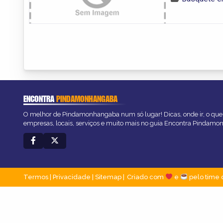
ENCONTRA
PINDAMONHANGABA
O melhor de Pindamonhangaba num só lugar! Dicas, onde ir, o que 
empresas, locais, serviços e muito mais no guia Encontra Pindam
Termos
|
Privacidade
|
Sitemap
Criado com
e
pelo time 