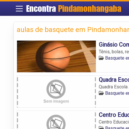
Encontra
Pindamonhangaba
aulas de basquete em Pindamonha
Ginásio Com
Tênis, bolas, 
Basquete 
Quadra Esco
Quadra Escola 
Basquete 
Centro Edu
Centro Educac
Basquete 