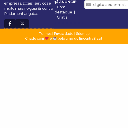
ANUNCIE
:
empresas, locais, serviços e
Com
muito mais no guia Encontra
destaque
|
Pindamonhangaba.
Grátis
Termos
|
Privacidade
|
Sitemap
Criado com
e
pelo time do EncontraBrasil