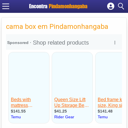
Encontra
Pindamonhangaba
Cadastrar empresa
Fazer login
cama box em Pindamonhangaba
Criar conta