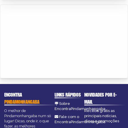
ENCONTRA
LINKS RÁPIDOS
NOVIDADES POR E-
PINDAMONHANGABA
MAIL
Sobre
EncontraPindamonhangaba
O melhor de
Receba grátis as
Pindamonhangaba num só
principais notícias,
Fale com o
lugar! Dicas, onde ir, o que
dicas e promoções
EncontraPindamonhangaba
fazer, as melhores