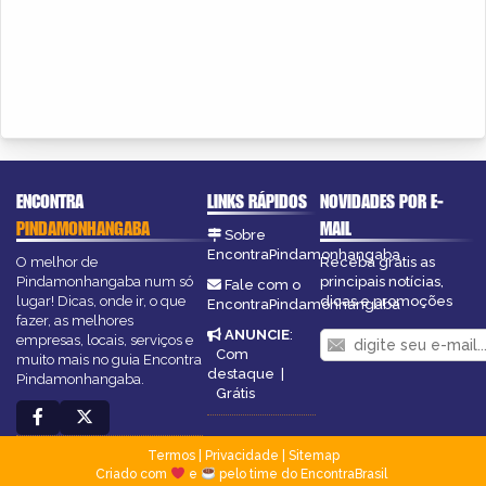
ENCONTRA
LINKS RÁPIDOS
NOVIDADES POR E-
PINDAMONHANGABA
MAIL
Sobre
EncontraPindamonhangaba
O melhor de
Receba grátis as
Pindamonhangaba num só
principais notícias,
Fale com o
lugar! Dicas, onde ir, o que
dicas e promoções
EncontraPindamonhangaba
fazer, as melhores
ANUNCIE
:
empresas, locais, serviços e
Com
muito mais no guia Encontra
destaque
|
Pindamonhangaba.
Grátis
Termos
|
Privacidade
|
Sitemap
Criado com
e
pelo time do EncontraBrasil