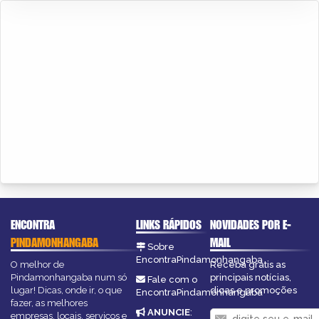
ENCONTRA
LINKS RÁPIDOS
NOVIDADES POR E-
PINDAMONHANGABA
MAIL
Sobre
EncontraPindamonhangaba
O melhor de
Receba grátis as
Pindamonhangaba num só
principais notícias,
Fale com o
lugar! Dicas, onde ir, o que
dicas e promoções
EncontraPindamonhangaba
fazer, as melhores
ANUNCIE
:
empresas, locais, serviços e