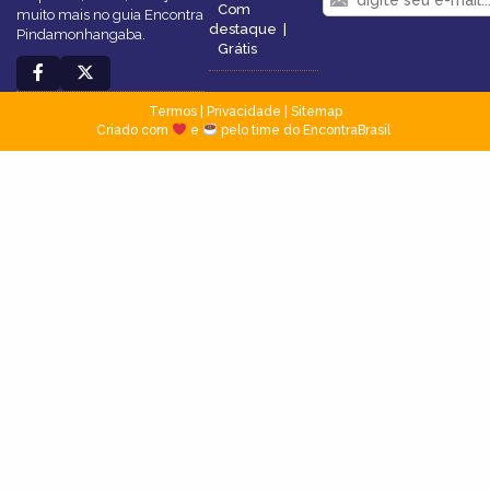
Com
muito mais no guia Encontra
destaque
|
Pindamonhangaba.
Grátis
Termos
|
Privacidade
|
Sitemap
Criado com
e
pelo time do EncontraBrasil