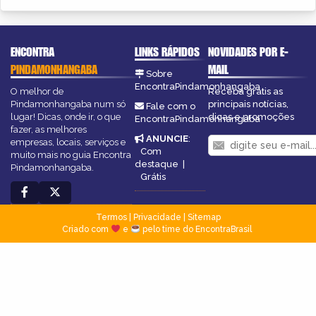
ENCONTRA
LINKS RÁPIDOS
NOVIDADES POR E-
PINDAMONHANGABA
MAIL
Sobre
EncontraPindamonhangaba
O melhor de
Receba grátis as
Pindamonhangaba num só
principais notícias,
Fale com o
lugar! Dicas, onde ir, o que
dicas e promoções
EncontraPindamonhangaba
fazer, as melhores
ANUNCIE
:
empresas, locais, serviços e
Com
muito mais no guia Encontra
destaque
|
Pindamonhangaba.
Grátis
Termos
|
Privacidade
|
Sitemap
Criado com
e
pelo time do EncontraBrasil