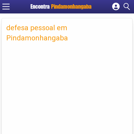
Encontra
Pindamonhangaba
Cadastrar empresa
Fazer login
defesa pessoal em
Criar conta
Pindamonhangaba