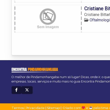
Cristiane B
Cristiane Bitt
Oftalmolog
ENCONTRA
PINDAMONHANGABA
O melhor de Pindamonhangaba num só lugar! Dicas, onde ir, o que 
empresas, locais, serviços e muito mais no guia Encontra Pindam
Termos
|
Privacidade
|
Sitemap
Criado com
e
pelo time 