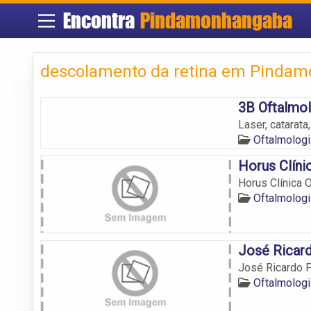
Encontra
Pindamonhangaba
descolamento da retina em Pinda
3B Oftalmol
Laser, catarat
Oftalmolog
Horus Clíni
Horus Clínica 
Oftalmolog
José Ricard
José Ricardo P
Oftalmolog