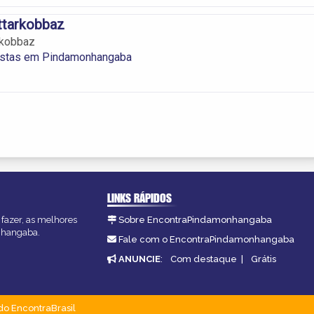
ittarkobbaz
arkobbaz
istas em Pindamonhangaba
LINKS RÁPIDOS
fazer, as melhores
Sobre EncontraPindamonhangaba
onhangaba.
Fale com o EncontraPindamonhangaba
ANUNCIE
:
Com destaque
|
Grátis
do EncontraBrasil