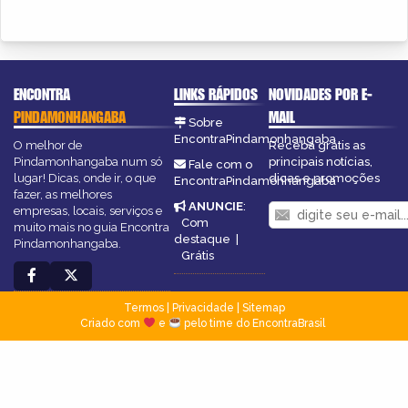
ENCONTRA
LINKS RÁPIDOS
NOVIDADES POR E-
PINDAMONHANGABA
MAIL
Sobre
EncontraPindamonhangaba
O melhor de
Receba grátis as
Pindamonhangaba num só
principais notícias,
Fale com o
lugar! Dicas, onde ir, o que
dicas e promoções
EncontraPindamonhangaba
fazer, as melhores
ANUNCIE
:
empresas, locais, serviços e
Com
muito mais no guia Encontra
destaque
|
Pindamonhangaba.
Grátis
Termos
|
Privacidade
|
Sitemap
Criado com
e
pelo time do EncontraBrasil