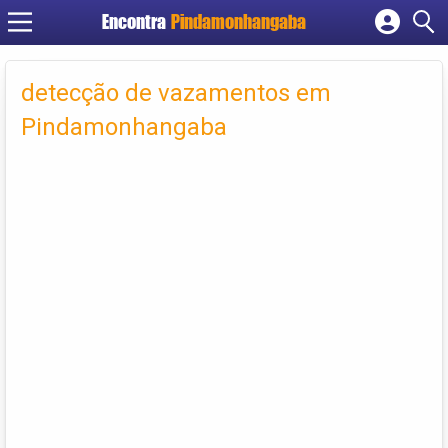
Encontra
Pindamonhangaba
Cadastrar empresa
Fazer login
detecção de vazamentos em
Criar conta
Pindamonhangaba