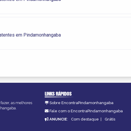
atentes em Pindamonhangaba
LINKS RÁPIDOS
fazer, as melhores
Sobre EncontraPindamonhangaba
onhangaba.
Fale com o EncontraPindamonhangaba
ANUNCIE
:
Com destaque
|
Grátis