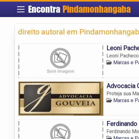
Encontra
Pindamonhangaba
direito autoral em Pindamonhanga
Leoni Pach
Leoni Pacheco
Marcas e P
Advocacia 
Proteja sua M
Marcas e P
Ferdinando
Ferdinando M
Marcas e P