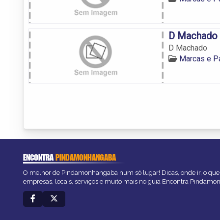
D Machado
D Machado
Marcas e P
ENCONTRA
PINDAMONHANGABA
O melhor de Pindamonhangaba num só lugar! Dicas, onde ir, o que 
empresas, locais, serviços e muito mais no guia Encontra Pindam