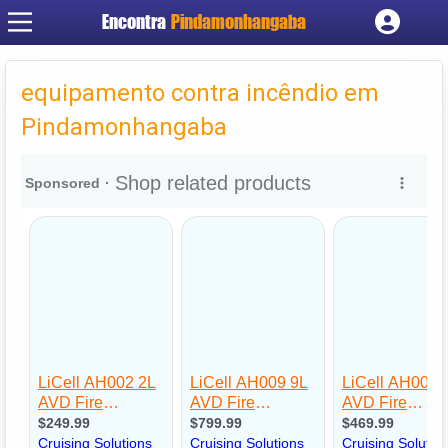
Encontra
Pindamonhangaba
Cadastrar empresa
Fazer login
equipamento contra incêndio em
Criar conta
Pindamonhangaba