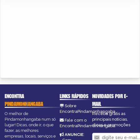
ENCONTRA
LINKS RÁPIDOS
NOVIDADES POR E-
PINDAMONHANGABA
MAIL
Sobre
EncontraPindamonhangaba
O melhor de
Receba grátis as
Pindamonhangaba num só
principais notícias,
Fale com o
lugar! Dicas, onde ir, o que
dicas e promoções
EncontraPindamonhangaba
fazer, as melhores
ANUNCIE
:
empresas, locais, serviços e