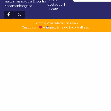
Com
muito mais no guia Encontra
destaque
|
Pindamonhangaba.
Grátis
Termos
|
Privacidade
|
Sitemap
Criado com
e
pelo time do EncontraBrasil