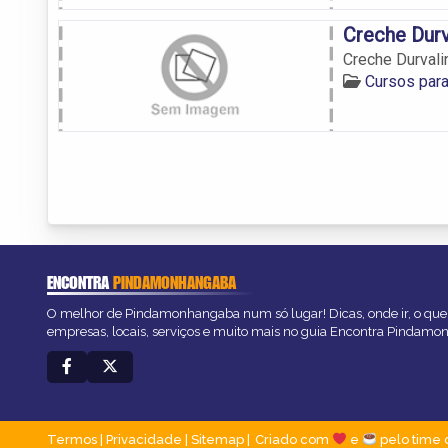
Creche Durv
Creche Durvali
Cursos par
ENCONTRA
PINDAMONHANGABA
O melhor de Pindamonhangaba num só lugar! Dicas, onde ir, o que 
empresas, locais, serviços e muito mais no guia Encontra Pindam
Termos
|
Privacidade
|
Sitemap
Criado com
e
pelo time 