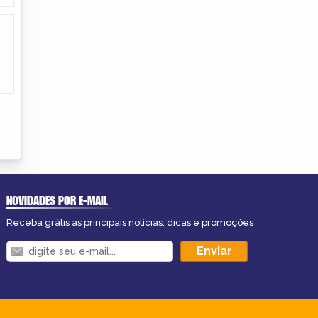
NOVIDADES POR E-MAIL
Receba grátis as principais notícias, dicas e promoções