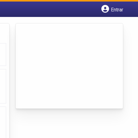
Entrar
Cadastrar empresa
Fazer login
Criar conta