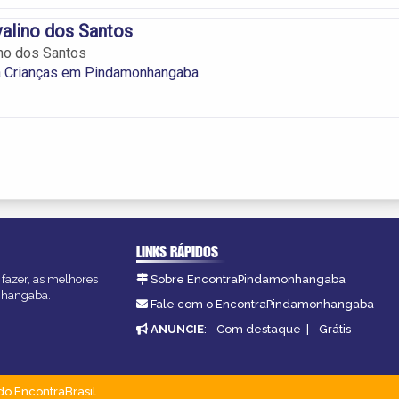
alino dos Santos
no dos Santos
a Crianças em Pindamonhangaba
LINKS RÁPIDOS
fazer, as melhores
Sobre EncontraPindamonhangaba
onhangaba.
Fale com o EncontraPindamonhangaba
ANUNCIE
:
Com destaque
|
Grátis
do EncontraBrasil