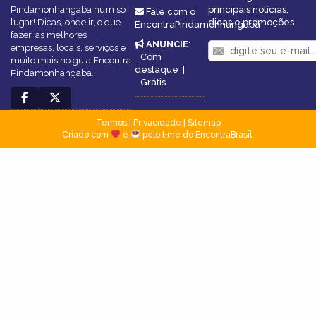
Pindamonhangaba num só
principais notícias,
Fale com o
lugar! Dicas, onde ir, o que
dicas e promoções
EncontraPindamonhangaba
fazer, as melhores
ANUNCIE
:
empresas, locais, serviços e
Com
muito mais no guia Encontra
destaque
|
Pindamonhangaba.
Grátis
Termos
|
Privacidade
|
Sitemap
Criado com
e
pelo time do EncontraBrasil