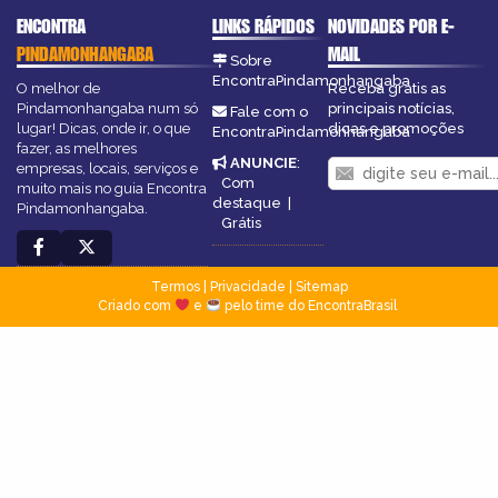
ENCONTRA
LINKS RÁPIDOS
NOVIDADES POR E-
PINDAMONHANGABA
MAIL
Sobre
EncontraPindamonhangaba
O melhor de
Receba grátis as
Pindamonhangaba num só
principais notícias,
Fale com o
lugar! Dicas, onde ir, o que
dicas e promoções
EncontraPindamonhangaba
fazer, as melhores
ANUNCIE
:
empresas, locais, serviços e
Com
muito mais no guia Encontra
destaque
|
Pindamonhangaba.
Grátis
Termos
|
Privacidade
|
Sitemap
Criado com
e
pelo time do EncontraBrasil