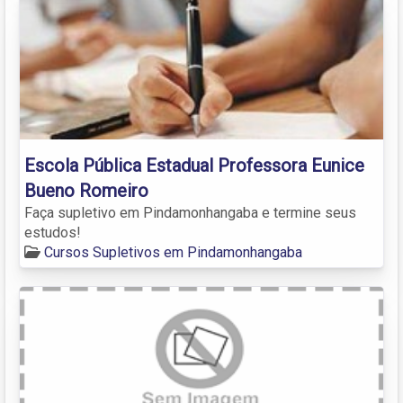
Escola Pública Estadual Professora Eunice
Bueno Romeiro
Faça supletivo em Pindamonhangaba e termine seus
estudos!
Cursos Supletivos em Pindamonhangaba