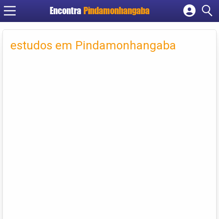
Encontra
Pindamonhangaba
Cadastrar empresa
Fazer login
estudos em Pindamonhangaba
Criar conta