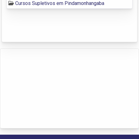
Cursos Supletivos em Pindamonhangaba