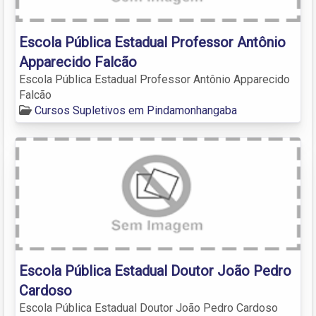
Escola Pública Estadual Professor Antônio
Apparecido Falcão
Escola Pública Estadual Professor Antônio Apparecido
Falcão
Cursos Supletivos em Pindamonhangaba
Escola Pública Estadual Doutor João Pedro
Cardoso
Escola Pública Estadual Doutor João Pedro Cardoso