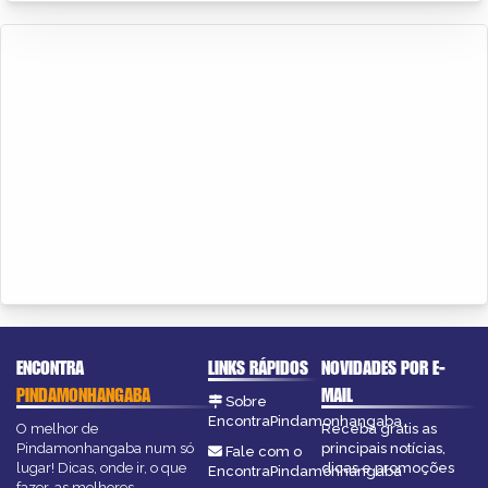
ENCONTRA
LINKS RÁPIDOS
NOVIDADES POR E-
PINDAMONHANGABA
MAIL
Sobre
EncontraPindamonhangaba
O melhor de
Receba grátis as
Pindamonhangaba num só
principais notícias,
Fale com o
lugar! Dicas, onde ir, o que
dicas e promoções
EncontraPindamonhangaba
fazer, as melhores