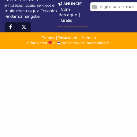
ANUNCIE
:
empresas, locais, serviços e
Com
muito mais no guia Encontra
destaque
|
Pindamonhangaba.
Grátis
Termos
|
Privacidade
|
Sitemap
Criado com
e
pelo time do EncontraBrasil