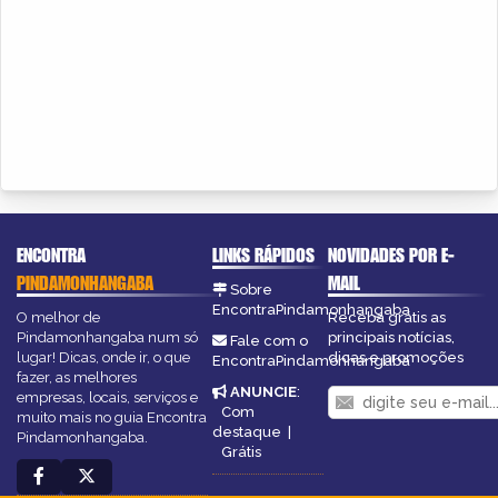
ENCONTRA
LINKS RÁPIDOS
NOVIDADES POR E-
PINDAMONHANGABA
MAIL
Sobre
EncontraPindamonhangaba
O melhor de
Receba grátis as
Pindamonhangaba num só
principais notícias,
Fale com o
lugar! Dicas, onde ir, o que
dicas e promoções
EncontraPindamonhangaba
fazer, as melhores
ANUNCIE
:
empresas, locais, serviços e
Com
muito mais no guia Encontra
destaque
|
Pindamonhangaba.
Grátis