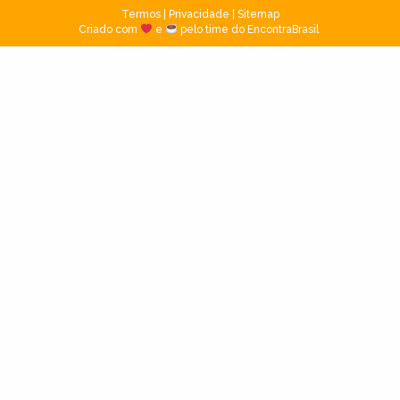
Termos
|
Privacidade
|
Sitemap
Criado com
e
pelo time do EncontraBrasil