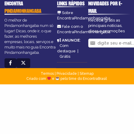
ENCONTRA
LINKS RÁPIDOS
NOVIDADES POR E-
PINDAMONHANGABA
MAIL
Sobre
EncontraPindamonhangaba
O melhor de
Receba grátis as
Pindamonhangaba num só
principais notícias,
Fale com o
lugar! Dicas, onde ir, o que
dicas e promoções
EncontraPindamonhangaba
fazer, as melhores
ANUNCIE
:
empresas, locais, serviços e
Com
muito mais no guia Encontra
destaque
|
Pindamonhangaba.
Grátis
Termos
|
Privacidade
|
Sitemap
Criado com
e
pelo time do EncontraBrasil