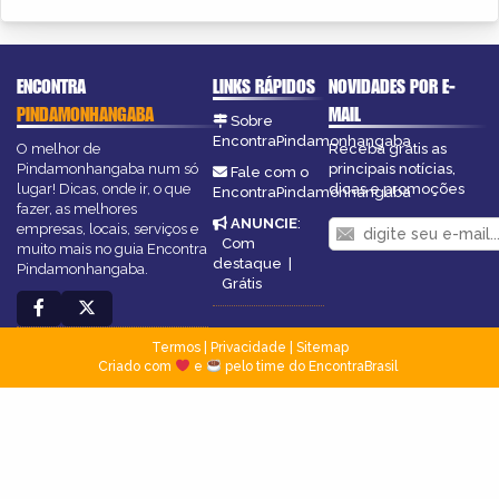
ENCONTRA
LINKS RÁPIDOS
NOVIDADES POR E-
PINDAMONHANGABA
MAIL
Sobre
EncontraPindamonhangaba
O melhor de
Receba grátis as
Pindamonhangaba num só
principais notícias,
Fale com o
lugar! Dicas, onde ir, o que
dicas e promoções
EncontraPindamonhangaba
fazer, as melhores
ANUNCIE
:
empresas, locais, serviços e
Com
muito mais no guia Encontra
destaque
|
Pindamonhangaba.
Grátis
Termos
|
Privacidade
|
Sitemap
Criado com
e
pelo time do EncontraBrasil