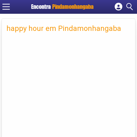
Encontra
Pindamonhangaba
Cadastrar empresa
Fazer login
happy hour em Pindamonhangaba
Criar conta