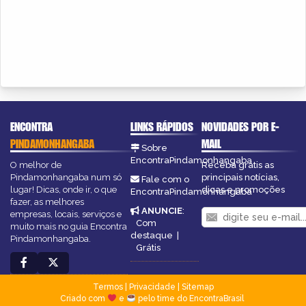
ENCONTRA
LINKS RÁPIDOS
NOVIDADES POR E-
PINDAMONHANGABA
MAIL
Sobre
EncontraPindamonhangaba
O melhor de
Receba grátis as
Pindamonhangaba num só
principais notícias,
Fale com o
lugar! Dicas, onde ir, o que
dicas e promoções
EncontraPindamonhangaba
fazer, as melhores
ANUNCIE
:
empresas, locais, serviços e
Com
muito mais no guia Encontra
destaque
|
Pindamonhangaba.
Grátis
Termos
|
Privacidade
|
Sitemap
Criado com
e
pelo time do EncontraBrasil