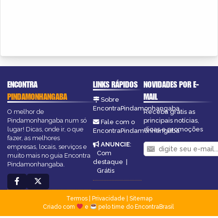
ENCONTRA
LINKS RÁPIDOS
NOVIDADES POR E-
PINDAMONHANGABA
MAIL
Sobre
EncontraPindamonhangaba
O melhor de
Receba grátis as
Pindamonhangaba num só
principais notícias,
Fale com o
lugar! Dicas, onde ir, o que
dicas e promoções
EncontraPindamonhangaba
fazer, as melhores
ANUNCIE
:
empresas, locais, serviços e
Com
muito mais no guia Encontra
destaque
|
Pindamonhangaba.
Grátis
Termos
|
Privacidade
|
Sitemap
Criado com
e
pelo time do EncontraBrasil