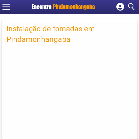
Encontra
Pindamonhangaba
Cadastrar empresa
Fazer login
instalação de tomadas em
Criar conta
Pindamonhangaba