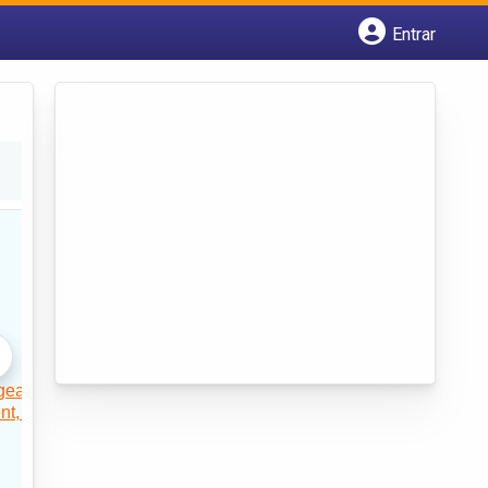
Entrar
Cadastrar empresa
Fazer login
Criar conta