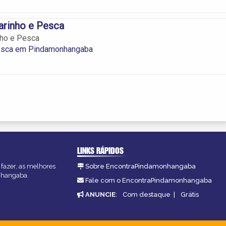
arinho e Pesca
nho e Pesca
esca em Pindamonhangaba
LINKS RÁPIDOS
fazer, as melhores
Sobre EncontraPindamonhangaba
onhangaba.
Fale com o EncontraPindamonhangaba
ANUNCIE
:
Com destaque
|
Grátis