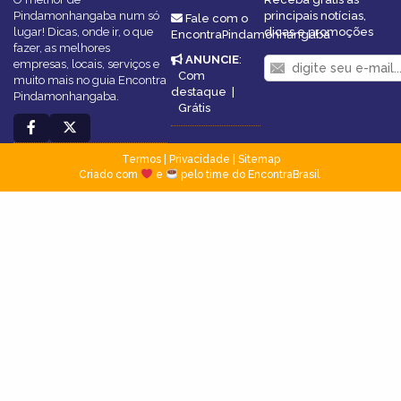
Pindamonhangaba num só
principais notícias,
Fale com o
lugar! Dicas, onde ir, o que
dicas e promoções
EncontraPindamonhangaba
fazer, as melhores
ANUNCIE
:
empresas, locais, serviços e
Com
muito mais no guia Encontra
destaque
|
Pindamonhangaba.
Grátis
Termos
|
Privacidade
|
Sitemap
Criado com
e
pelo time do EncontraBrasil