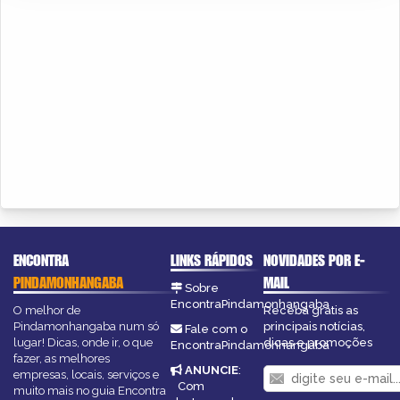
ENCONTRA
LINKS RÁPIDOS
NOVIDADES POR E-
PINDAMONHANGABA
MAIL
Sobre
EncontraPindamonhangaba
O melhor de
Receba grátis as
Pindamonhangaba num só
principais notícias,
Fale com o
lugar! Dicas, onde ir, o que
dicas e promoções
EncontraPindamonhangaba
fazer, as melhores
ANUNCIE
:
empresas, locais, serviços e
Com
muito mais no guia Encontra