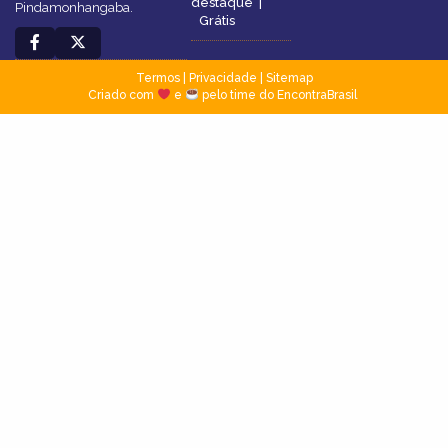
destaque
|
Pindamonhangaba.
Grátis
Termos
|
Privacidade
|
Sitemap
Criado com
e
pelo time do EncontraBrasil