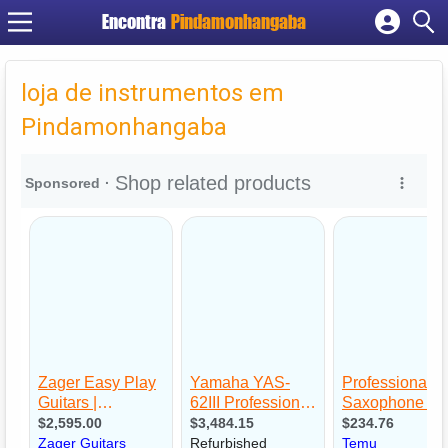
Encontra
Pindamonhangaba
Cadastrar empresa
Fazer login
loja de instrumentos em
Criar conta
Pindamonhangaba