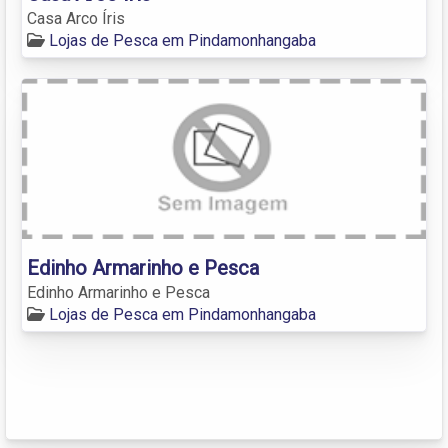
Casa Arco Íris
Lojas de Pesca em Pindamonhangaba
Edinho Armarinho e Pesca
Edinho Armarinho e Pesca
Lojas de Pesca em Pindamonhangaba