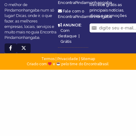
EncontraPindamonhangaba
O melhor de
Receba grátis as
Pindamonhangaba num só
principais notícias,
Fale com o
lugar! Dicas, onde ir, o que
dicas e promoções
EncontraPindamonhangaba
fazer, as melhores
ANUNCIE
:
empresas, locais, serviços e
Com
muito mais no guia Encontra
destaque
|
Pindamonhangaba.
Grátis
Termos
|
Privacidade
|
Sitemap
Criado com
e
pelo time do EncontraBrasil