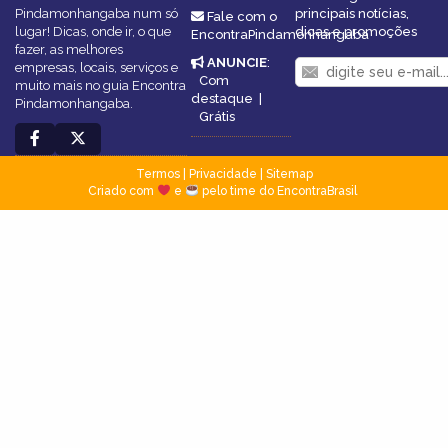
Pindamonhangaba num só
principais notícias,
Fale com o
lugar! Dicas, onde ir, o que
dicas e promoções
EncontraPindamonhangaba
fazer, as melhores
ANUNCIE
:
empresas, locais, serviços e
Com
muito mais no guia Encontra
destaque
|
Pindamonhangaba.
Grátis
Termos
|
Privacidade
|
Sitemap
Criado com
e
pelo time do EncontraBrasil