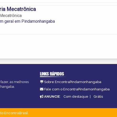
ria Mecatrônica
 Mecatrônica
 em geral em Pindamonhangaba
LINKS RÁPIDOS
fazer, as melhores
Sobre EncontraPindamonhangaba
onhangaba.
Fale com o EncontraPindamonhangaba
ANUNCIE
:
Com destaque
|
Grátis
do EncontraBrasil