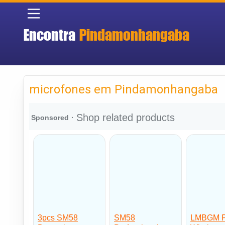
Encontra
Pindamonhangaba
microfones em Pindamonhangaba