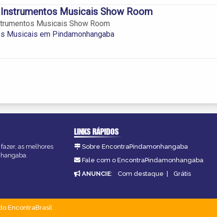
Instrumentos Musicais Show Room
strumentos Musicais Show Room
os Musicais em Pindamonhangaba
LINKS RÁPIDOS
fazer, as melhores
Sobre EncontraPindamonhangaba
onhangaba.
Fale com o EncontraPindamonhangaba
ANUNCIE
:
Com destaque
|
Grátis
do EncontraBrasil