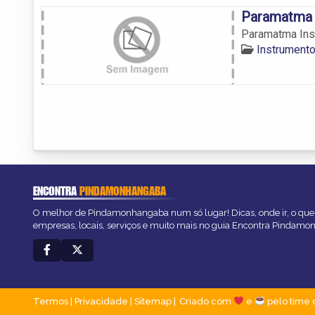
Paramatma 
Paramatma In
Instrument
ENCONTRA
PINDAMONHANGABA
O melhor de Pindamonhangaba num só lugar! Dicas, onde ir, o que 
empresas, locais, serviços e muito mais no guia Encontra Pindam
Termos
|
Privacidade
|
Sitemap
Criado com
e
pelo time 