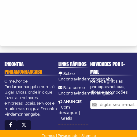
ENCONTRA
LINKS RÁPIDOS
NOVIDADES POR E-
PINDAMONHANGABA
MAIL
Sobre
EncontraPindamonhangaba
O melhor de
Receba grátis as
Pindamonhangaba num só
principais notícias,
Fale com o
lugar! Dicas, onde ir, o que
dicas e promoções
EncontraPindamonhangaba
fazer, as melhores
ANUNCIE
:
empresas, locais, serviços e
Com
muito mais no guia Encontra
destaque
|
Pindamonhangaba.
Grátis
Termos
|
Privacidade
|
Sitemap