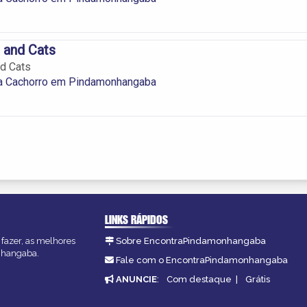
 and Cats
d Cats
a Cachorro em Pindamonhangaba
LINKS RÁPIDOS
fazer, as melhores
Sobre EncontraPindamonhangaba
onhangaba.
Fale com o EncontraPindamonhangaba
ANUNCIE
:
Com destaque
|
Grátis