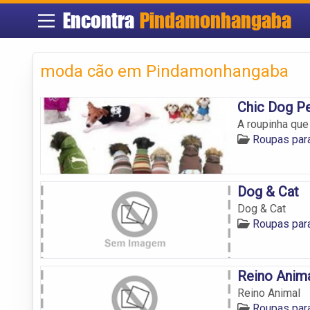
Encontra
Pindamonhangaba
moda cão em Pindamonhangaba
Chic Dog P
A roupinha qu
Roupas par
Dog & Cat
Dog & Cat
Roupas par
Reino Anim
Reino Animal
Roupas par