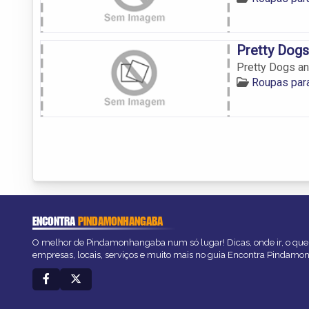
Pretty Dogs
Pretty Dogs an
Roupas par
ENCONTRA
PINDAMONHANGABA
O melhor de Pindamonhangaba num só lugar! Dicas, onde ir, o que 
empresas, locais, serviços e muito mais no guia Encontra Pindam