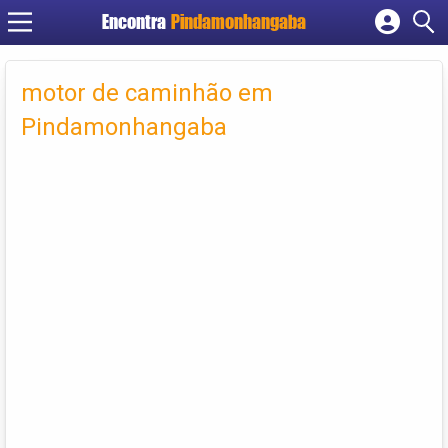
Encontra
Pindamonhangaba
Cadastrar empresa
Fazer login
motor de caminhão em
Criar conta
Pindamonhangaba