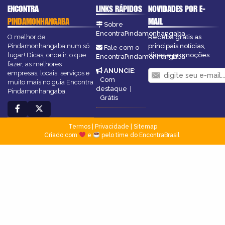
ENCONTRA
LINKS RÁPIDOS
NOVIDADES POR E-
PINDAMONHANGABA
MAIL
Sobre
EncontraPindamonhangaba
O melhor de
Receba grátis as
Pindamonhangaba num só
principais notícias,
Fale com o
lugar! Dicas, onde ir, o que
dicas e promoções
EncontraPindamonhangaba
fazer, as melhores
ANUNCIE
:
empresas, locais, serviços e
Com
muito mais no guia Encontra
destaque
|
Pindamonhangaba.
Grátis
Termos
|
Privacidade
|
Sitemap
Criado com
e
pelo time do EncontraBrasil