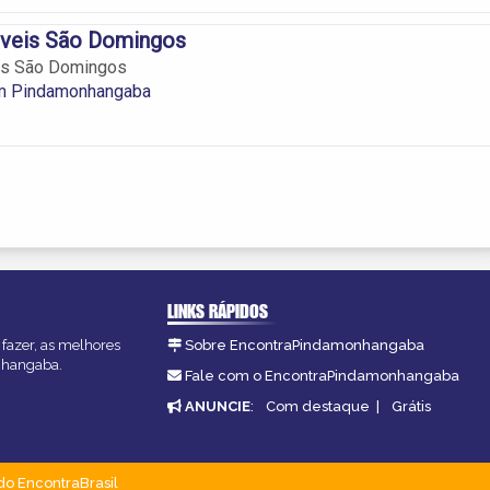
veis São Domingos
is São Domingos
m Pindamonhangaba
LINKS RÁPIDOS
fazer, as melhores
Sobre EncontraPindamonhangaba
onhangaba.
Fale com o EncontraPindamonhangaba
ANUNCIE
:
Com destaque
|
Grátis
do EncontraBrasil