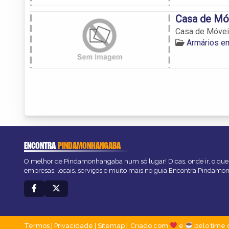
Casa de Mó
Casa de Móve
Armários e
ENCONTRA
PINDAMONHANGABA
O melhor de Pindamonhangaba num só lugar! Dicas, onde ir, o que 
empresas, locais, serviços e muito mais no guia Encontra Pindam
Termos
|
Privacidade
|
Sitemap
Criado com
e
pelo time 