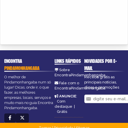
ENCONTRA
LINKS RÁPIDOS
NOVIDADES POR E-
PINDAMONHANGABA
MAIL
Sobre
EncontraPindamonhangaba
O melhor de
Receba grátis as
Pindamonhangaba num só
principais notícias,
Fale com o
lugar! Dicas, onde ir, o que
dicas e promoções
EncontraPindamonhangaba
fazer, as melhores
ANUNCIE
:
empresas, locais, serviços e
Com
muito mais no guia Encontra
destaque
|
Pindamonhangaba.
Grátis
Termos
|
Privacidade
|
Sitemap