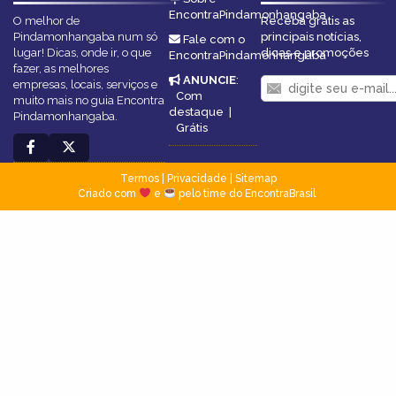
EncontraPindamonhangaba
O melhor de
Receba grátis as
Pindamonhangaba num só
principais notícias,
Fale com o
lugar! Dicas, onde ir, o que
dicas e promoções
EncontraPindamonhangaba
fazer, as melhores
ANUNCIE
:
empresas, locais, serviços e
Com
muito mais no guia Encontra
destaque
|
Pindamonhangaba.
Grátis
Termos
|
Privacidade
|
Sitemap
Criado com
e
pelo time do EncontraBrasil