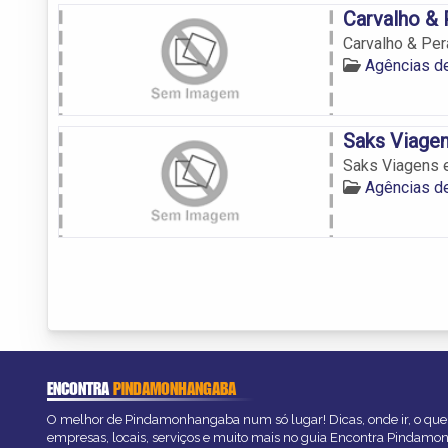
Carvalho & 
Carvalho & Per
Agências d
Saks Viage
Saks Viagens 
Agências d
ENCONTRA
PINDAMONHANGABA
O melhor de Pindamonhangaba num só lugar! Dicas, onde ir, o que 
empresas, locais, serviços e muito mais no guia Encontra Pindam