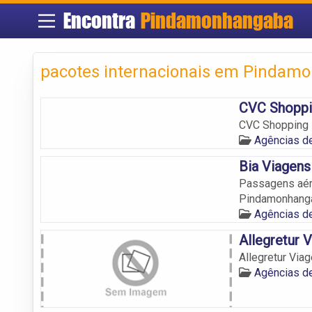
Encontra
Pindamonhangaba
pacotes internacionais em Pindam
CVC Shoppi
CVC Shopping P
Agências d
Bia Viagens
Passagens aére
Pindamonhang
Agências d
Allegretur 
Allegretur Via
Agências d