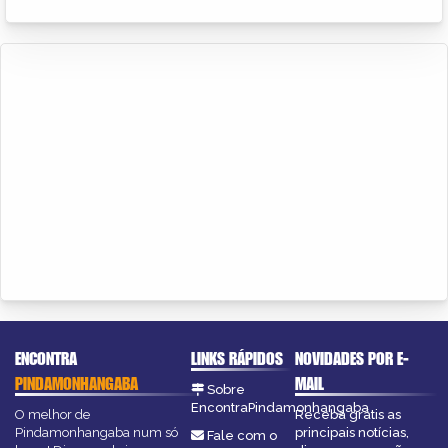
ENCONTRA
LINKS RÁPIDOS
NOVIDADES POR E-
PINDAMONHANGABA
MAIL
Sobre
EncontraPindamonhangaba
O melhor de
Receba grátis as
Pindamonhangaba num só
principais notícias,
Fale com o