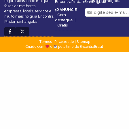
lugar! Dicas, onde ir, o que
dicas e promoções
EncontraPindamonhangaba
fazer, as melhores
ANUNCIE
:
empresas, locais, serviços e
Com
muito mais no guia Encontra
destaque
|
Pindamonhangaba.
Grátis
Termos
|
Privacidade
|
Sitemap
Criado com
e
pelo time do EncontraBrasil