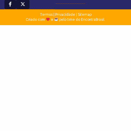
Termos
|
Privacidade
|
Sitemap
Criado com
e
pelo time do EncontraBrasil