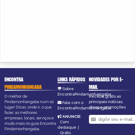
ENCONTRA
LINKS RÁPIDOS
NOVIDADES POR E-
PINDAMONHANGABA
MAIL
Sobre
EncontraPindamonhangaba
O melhor de
Receba grátis as
Pindamonhangaba num só
principais notícias,
Fale com o
lugar! Dicas, onde ir, o que
dicas e promoções
EncontraPindamonhangaba
fazer, as melhores
ANUNCIE
:
empresas, locais, serviços e
Com
muito mais no guia Encontra
destaque
|
Pindamonhangaba.
Grátis