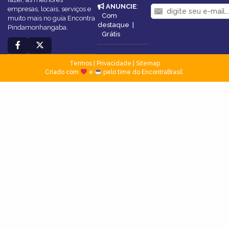
ANUNCIE
:
empresas, locais, serviços e
Com
muito mais no guia Encontra
destaque
|
Pindamonhangaba.
Grátis
Termos
|
Privacidade
|
Sitemap
Criado com
e
pelo time do EncontraBrasil