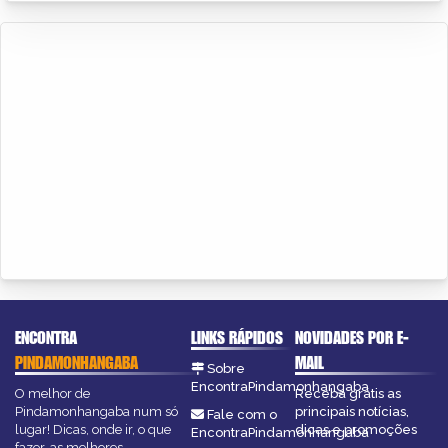
ENCONTRA
LINKS RÁPIDOS
NOVIDADES POR E-
PINDAMONHANGABA
MAIL
Sobre
EncontraPindamonhangaba
O melhor de
Receba grátis as
Pindamonhangaba num só
principais notícias,
Fale com o
lugar! Dicas, onde ir, o que
dicas e promoções
EncontraPindamonhangaba
fazer, as melhores