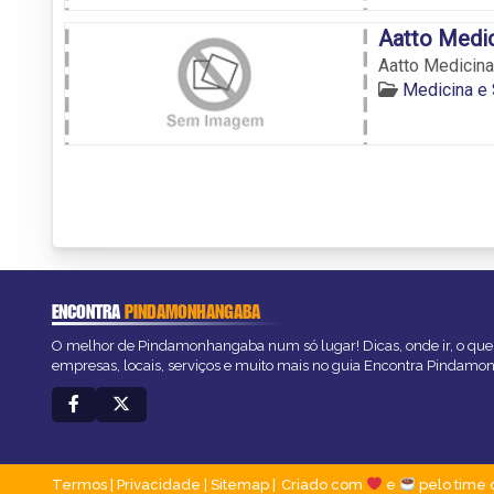
Aatto Medic
Aatto Medicina
Medicina e
ENCONTRA
PINDAMONHANGABA
O melhor de Pindamonhangaba num só lugar! Dicas, onde ir, o que 
empresas, locais, serviços e muito mais no guia Encontra Pindam
Termos
|
Privacidade
|
Sitemap
Criado com
e
pelo time 