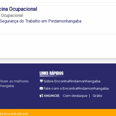
ina Ocupacional
 Ocupacional
 Segurança do Trabalho em Pindamonhangaba
LINKS RÁPIDOS
fazer, as melhores
Sobre EncontraPindamonhangaba
onhangaba.
Fale com o EncontraPindamonhangaba
ANUNCIE
:
Com destaque
|
Grátis
do EncontraBrasil