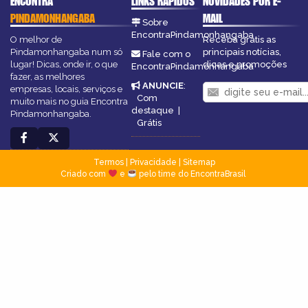
ENCONTRA
LINKS RÁPIDOS
NOVIDADES POR E-
PINDAMONHANGABA
MAIL
Sobre
EncontraPindamonhangaba
O melhor de
Receba grátis as
Pindamonhangaba num só
principais notícias,
Fale com o
lugar! Dicas, onde ir, o que
dicas e promoções
EncontraPindamonhangaba
fazer, as melhores
ANUNCIE
:
empresas, locais, serviços e
Com
muito mais no guia Encontra
destaque
|
Pindamonhangaba.
Grátis
Termos
|
Privacidade
|
Sitemap
Criado com
e
pelo time do EncontraBrasil