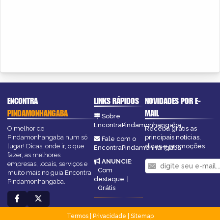
ENCONTRA
LINKS RÁPIDOS
NOVIDADES POR E-
PINDAMONHANGABA
MAIL
Sobre
EncontraPindamonhangaba
O melhor de
Receba grátis as
Pindamonhangaba num só
principais notícias,
Fale com o
lugar! Dicas, onde ir, o que
dicas e promoções
EncontraPindamonhangaba
fazer, as melhores
ANUNCIE
:
empresas, locais, serviços e
Com
muito mais no guia Encontra
destaque
|
Pindamonhangaba.
Grátis
Termos
|
Privacidade
|
Sitemap