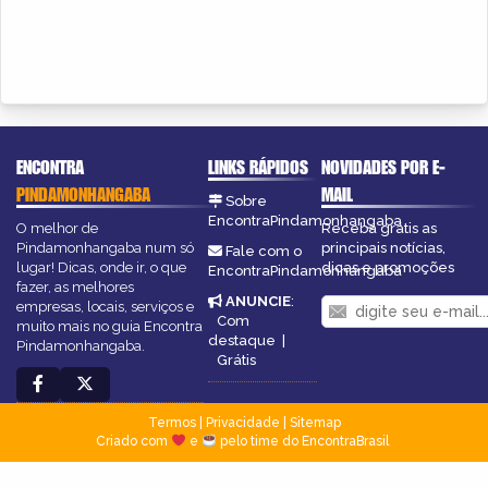
ENCONTRA
LINKS RÁPIDOS
NOVIDADES POR E-
PINDAMONHANGABA
MAIL
Sobre
EncontraPindamonhangaba
O melhor de
Receba grátis as
Pindamonhangaba num só
principais notícias,
Fale com o
lugar! Dicas, onde ir, o que
dicas e promoções
EncontraPindamonhangaba
fazer, as melhores
ANUNCIE
:
empresas, locais, serviços e
Com
muito mais no guia Encontra
destaque
|
Pindamonhangaba.
Grátis
Termos
|
Privacidade
|
Sitemap
Criado com
e
pelo time do EncontraBrasil